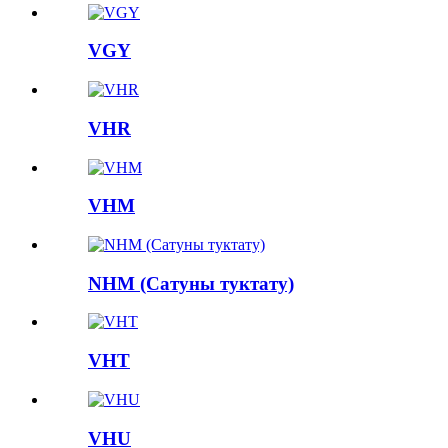
VGY
VHR
VHM
NHM (Сатуны туктату)
VHT
VHU