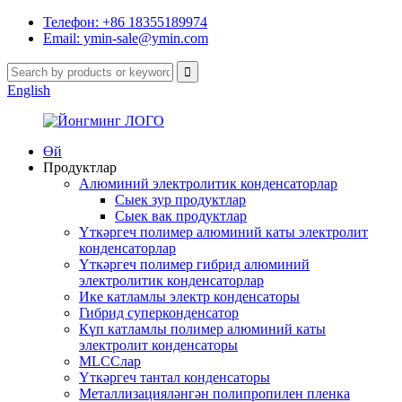
Телефон: +86 18355189974
Email: ymin-sale@ymin.com
English
Өй
Продуктлар
Алюминий электролитик конденсаторлар
Сыек зур продуктлар
Сыек вак продуктлар
Үткәргеч полимер алюминий каты электролит
конденсаторлар
Үткәргеч полимер гибрид алюминий
электролитик конденсаторлар
Ике катламлы электр конденсаторы
Гибрид суперконденсатор
Күп катламлы полимер алюминий каты
электролит конденсаторы
MLCCлар
Үткәргеч тантал конденсаторы
Металлизацияләнгән полипропилен пленка