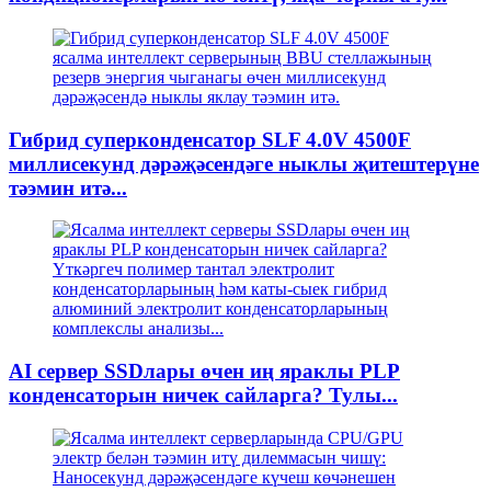
Гибрид суперконденсатор SLF 4.0V 4500F
миллисекунд дәрәҗәсендәге ныклы җитештерүне
тәэмин итә...
AI сервер SSDлары өчен иң яраклы PLP
конденсаторын ничек сайларга? Тулы...