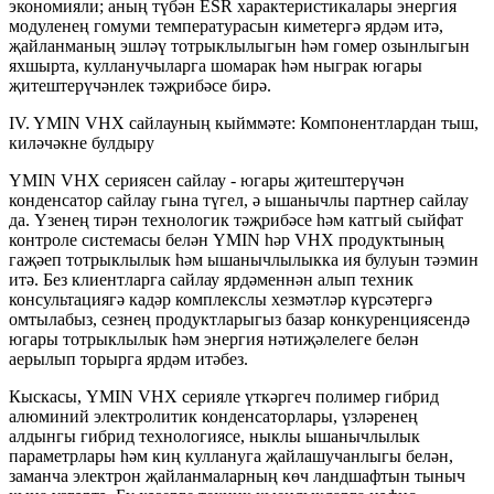
экономияли; аның түбән ESR характеристикалары энергия
модуленең гомуми температурасын киметергә ярдәм итә,
җайланманың эшләү тотрыклылыгын һәм гомер озынлыгын
яхшырта, кулланучыларга шомарак һәм ныграк югары
җитештерүчәнлек тәҗрибәсе бирә.
IV. YMIN VHX сайлауның кыйммәте: Компонентлардан тыш,
киләчәкне булдыру
YMIN VHX сериясен сайлау - югары җитештерүчән
конденсатор сайлау гына түгел, ә ышанычлы партнер сайлау
да. Үзенең тирән технологик тәҗрибәсе һәм катгый сыйфат
контроле системасы белән YMIN һәр VHX продуктының
гаҗәеп тотрыклылык һәм ышанычлылыкка ия ​​булуын тәэмин
итә. Без клиентларга сайлау ярдәменнән алып техник
консультациягә кадәр комплекслы хезмәтләр күрсәтергә
омтылабыз, сезнең продуктларыгыз базар конкуренциясендә
югары тотрыклылык һәм энергия нәтиҗәлелеге белән
аерылып торырга ярдәм итәбез.
Кыскасы, YMIN VHX серияле үткәргеч полимер гибрид
алюминий электролитик конденсаторлары, үзләренең
алдынгы гибрид технологиясе, ныклы ышанычлылык
параметрлары һәм киң куллануга җайлашучанлыгы белән,
заманча электрон җайланмаларның көч ландшафтын тыныч