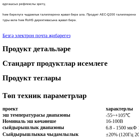
кургашсыз рефлекслы эретү,
һәм бәрелүгә чыдамлык таләпләренә җавап бирә ала. Продукт AEC-Q200 таләпләренә
туры килә һәм RoHS директивасына җавап бирә.
Безгә электрон почта җибәрегез
Продукт детальләре
Стандарт продуктлар исемлеге
Продукт теглары
Төп техник параметрлар
проект
характерлы
эш температурасы диапазоны
-55~+105
℃
Номиналь эш көчәнеше
16-100В
сыйдырышлык диапазоны
6.8 - 1500 мкФ 
Сыйдырышлыкка чыдамлылык
±20% (120Гц 2