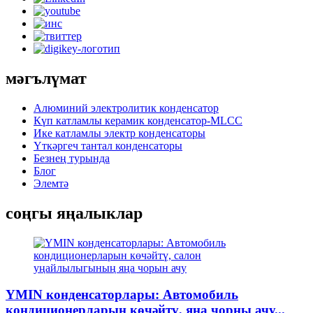
мәгълүмат
Алюминий электролитик конденсатор
Күп катламлы керамик конденсатор-MLCC
Ике катламлы электр конденсаторы
Үткәргеч тантал конденсаторы
Безнең турында
Блог
Элемтә
соңгы яңалыклар
YMIN конденсаторлары: Автомобиль
кондиционерларын көчәйтү, яңа чорны ачу...