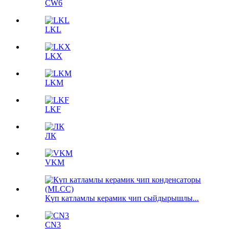
CW6
LKL
LKX
LKM
LKF
ЛК
VKM
Күп катламлы керамик чип сыйдырышлы...
CN3