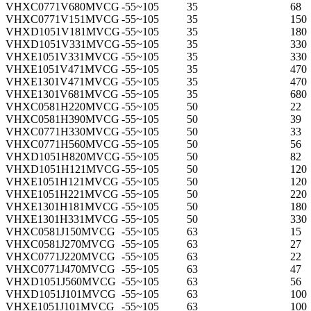
VHXC0771V680MVCG
-55~105
35
68
VHXC0771V151MVCG
-55~105
35
150
VHXD1051V181MVCG
-55~105
35
180
VHXD1051V331MVCG
-55~105
35
330
VHXE1051V331MVCG
-55~105
35
330
VHXE1051V471MVCG
-55~105
35
470
VHXE1301V471MVCG
-55~105
35
470
VHXE1301V681MVCG
-55~105
35
680
VHXC0581H220MVCG
-55~105
50
22
VHXC0581H390MVCG
-55~105
50
39
VHXC0771H330MVCG
-55~105
50
33
VHXC0771H560MVCG
-55~105
50
56
VHXD1051H820MVCG
-55~105
50
82
VHXD1051H121MVCG
-55~105
50
120
VHXE1051H121MVCG
-55~105
50
120
VHXE1051H221MVCG
-55~105
50
220
VHXE1301H181MVCG
-55~105
50
180
VHXE1301H331MVCG
-55~105
50
330
VHXC0581J150MVCG
-55~105
63
15
VHXC0581J270MVCG
-55~105
63
27
VHXC0771J220MVCG
-55~105
63
22
VHXC0771J470MVCG
-55~105
63
47
VHXD1051J560MVCG
-55~105
63
56
VHXD1051J101MVCG
-55~105
63
100
VHXE1051J101MVCG
-55~105
63
100