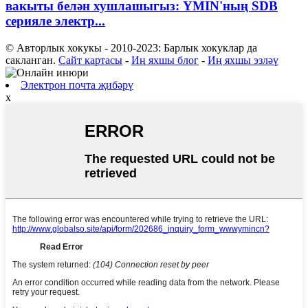
вакыты белән хушлашыгыз: YMIN'ның SDB
серияле электр...
© Авторлык хокукы - 2010-2023: Барлык хокуклар да
сакланган.
Сайт картасы
-
Иң яхшы блог
-
Иң яхшы эзләү
Электрон почта җибәрү
x