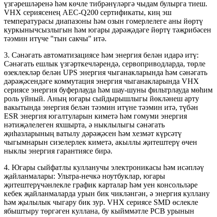
үзгәрешләренә һәм көчле тибрәнүләргә чыдам булырга тиеш.
VHX сериясенең AEC-Q200 сертификаты, киң эш
температурасы диапазоны һәм озын гомерлелеге аны йөртү
куркынычсызлыгын һәм югары дәрәҗәдәге йөртү тәҗрибәсен
тәэмин итүче "тын сакчы" итә.
3. Сәнәгать автоматизациясе һәм энергия белән идарә итү:
Сәнәгать ешлык үзгәрткечләрендә, сервоприводларда, төрле
өзеклекләр белән UPS энергия чыганакларында һәм сәнәгать
дәрәҗәсендәге коммутация энергия чыганакларында VHX
сериясе энергия буферлауда һәм шау-шуны фильтрлауда мөһим
роль уйный. Аның югары сыйдырышлыгы йөкләнеш арту
вакытында энергия белән тәэмин итүне тәэмин итә, түбән
ESR энергия югалтуларын киметә һәм гомуми энергия
нәтиҗәлелеген яхшырта, ә ныклылыгы сәнәгать
җиһазларының ватылу дәрәҗәсен һәм хезмәт күрсәтү
чыгымнарын сизелерлек киметә, акыллы җитештерү өчен
ныклы энергия гарантиясе бирә.
4. Югары сыйфатлы кулланучы электроникасы һәм исәпләү
җайланмалары: Ультра-нечкә ноутбуклар, югары
җитештерүчәнлекле график карталар һәм уен консольләре
кебек җайланмаларда урын бик чикләнгән, ә энергия куллану
һәм җылылык чыгару бик зур. VHX сериясе SMD өслекле
ябыштыру төргәген куллана, бу кыйммәтле PCB урынын