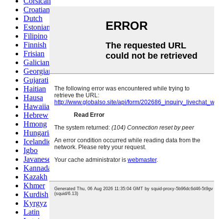
Corsican
Croatian
Dutch
Estonian
Filipino
Finnish
Frisian
Galician
Georgian
Gujarati
Haitian
Hausa
Hawaiian
Hebrew
Hmong
Hungarian
Icelandic
Igbo
Javanese
Kannada
Kazakh
Khmer
Kurdish
Kyrgyz
Latin