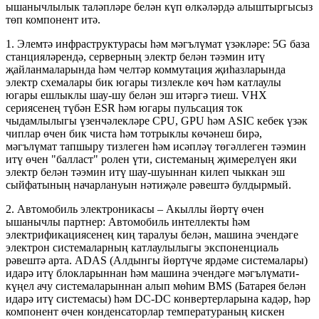
ышанычлылык таләпләре белән күп өлкәләрдә алыштыргысыз
төп компонент итә.
1. Элемтә инфраструктурасы һәм мәгълүмат үзәкләре: 5G база
станцияләрендә, серверның электр белән тәэмин итү
җайланмаларында һәм челтәр коммутация җиһазларында
электр схемалары бик югары тизлекле көч һәм катлаулы
югары ешлыклы шау-шу белән эш итәргә тиеш. VHX
сериясенең түбән ESR һәм югары пульсация ток
чыдамлылыгы үзенчәлекләре CPU, GPU һәм ASIC кебек үзәк
чиплар өчен бик чиста һәм тотрыклы көчәнеш бирә,
мәгълүмат тапшыру тизлеген һәм исәпләү төгәллеген тәэмин
итү өчен "балласт" ролен үти, системаның җимерелүен яки
электр белән тәэмин итү шау-шуыннан килеп чыккан эш
сыйфатының начарлануын нәтиҗәле рәвештә булдырмый.
2. Автомобиль электроникасы – Акыллы йөртү өчен
ышанычлы партнер: Автомобиль интеллекты һәм
электрификациясенең киң таралуы белән, машина эчендәге
электрон системаларның катлаулылыгы экспоненциаль
рәвештә арта. ADAS (Алдынгы йөртүче ярдәме системалары)
идарә итү блокларыннан һәм машина эчендәге мәгълүмати-
күңел ачу системаларыннан алып мөһим BMS (Батарея белән
идарә итү системасы) һәм DC-DC конвертерларына кадәр, һәр
компонент өчен конденсаторлар температураның кискен