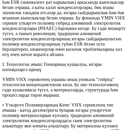
һәм ESR (эквивалент рәт каршылык) аркасында кыенлыклар
белән очраша, ә каты халәт конденсаторлары, бик яхшы
эшчәнлек тәкъдим итсәләр дә, югары сыйдырышлык һәм бәя
ягыннан кыенлыклар белән очраша. Бу фонында YMIN VHX
серияле үткәргеч полимер гибрид алюминий электролитик
конденсаторлары (PHAEC) барлыкка килде. Бу гади яхшырту
түгел, ә тыныч революция, традицион алюминий
электролитик конденсаторларның югары сыйдырышлыгын
полимер конденсаторларның түбән ESR белән оста
берләштереп, инженерлар өчен киләчәк проблемаларны хәл
итү өчен көчле коралга әйләнә.
I. Технологик ачыш: Геннарның кушылуы, югары
нәтиҗәләргә ирешү
YMIN VHX сериясенең уңышы аның уникаль "гибрид"
технология концепциясеннән килә. Бу ике технологиянең
гади кушылмасы түгел, ә материалларда, структурада һәм
процессларда тирән яңарыш.
• Үткәргеч Полимерларның Көче: VHX сериясенең төп
ачышы - катод диэлектригы буларак югары үткәргечле
полимер материалларын куллану, традицион алюминий
электролитик конденсаторлардагы сыек электролитны
алыштыру яки өлешчә алыштыру. Бу материалны куллану