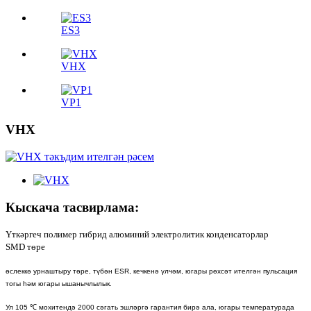
ES3
VHX
VP1
VHX
Кыскача тасвирлама:
Үткәргеч полимер гибрид алюминий электролитик конденсаторлар
SMD төре
өслеккә урнаштыру төре, түбән ESR, кечкенә үлчәм, югары рөхсәт ителгән пульсация
тогы һәм югары ышанычлылык.
Ул 105 ℃ мохитендә 2000 сәгать эшләргә гарантия бирә ала, югары температурада