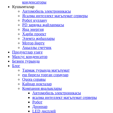
конденсаторы
Кушымталар
Автомобиль электроникасы
Ясалма интеллект мәгълүмат серверы
Робот куллану
PD зарядка җайланмасы
Яңа энергия
Хәрби проект
Элемтә җиһазлары
Мотор йөртү
Акыллы счетчик
Продуктлар үзәге
Махсус конденсатор
Безнең турында
Блог
Тармак турында мәгълүмат
еш бирелә торган сораулар
Quora соравы
Кайнар нокталар
Компания яңалыклары
Автомобиль электроникасы
ясалма интеллект мәгълүмат серверы
Робот
Дроннар
LED дисплей