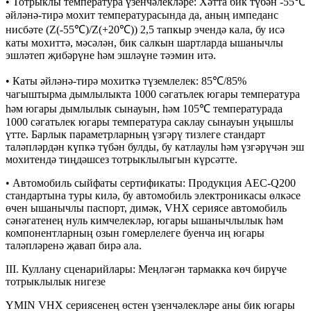
• Тотрыклы температура үзенчәлекләре: Хәтта бик түбән -55℃
әйләнә-тирә мохит температурасында да, аның импеданс
нисбәте (Z(-55℃)/Z(+20℃)) 2,5 тапкыр эчендә кала, бу исә
каты мохиттә, мәсәлән, бик салкын шартларда ышанычлы
эшләтеп җибәрүне һәм эшләүне тәэмин итә.
• Каты әйләнә-тирә мохиткә түземлелек: 85℃/85%
чагыштырма дымлылыкта 1000 сәгатьлек югары температура
һәм югары дымлылык сынауын, һәм 105℃ температурада
1000 сәгатьлек югары температура саклау сынауын уңышлы
үтте. Барлык параметрларның үзгәрү тизлеге стандарт
таләпләрдән күпкә түбән булды, бу катлаулы һәм үзгәрүчән эш
мохитендә тиңдәшсез тотрыклылыгын күрсәтте.
• Автомобиль сыйфаты сертификаты: Продукция AEC-Q200
стандартына туры килә, бу автомобиль электроникасы өлкәсе
өчен ышанычлы паспорт, димәк, VHX сериясе автомобиль
сәнәгатенең нуль кимчелекләр, югары ышанычлылык һәм
компонентларның озын гомерлелеге буенча иң югары
таләпләренә җавап бирә ала.
III. Куллану сценарийлары: Меңләгән тармакка көч бирүче
тотрыклылык нигезе
YMIN VHX сериясенең өстен үзенчәлекләре аны бик югары