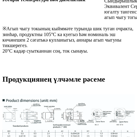
Сыйдырышлык ү
Эквивалент Се
югалту танген
агып чыгу тог
※Агып чыгу токының кыйммәте турында шик туган очракта,
зинһар, продуктны 105°C ка куегыз һәм номиналь эш
көчәнешен 2 сәгатькә кулланыгыз, аннары агып чыгуны
тикшерегез.
20°C кадәр суытканнан соң, ток сынауы.
Продукциянең үлчәмле рәсеме