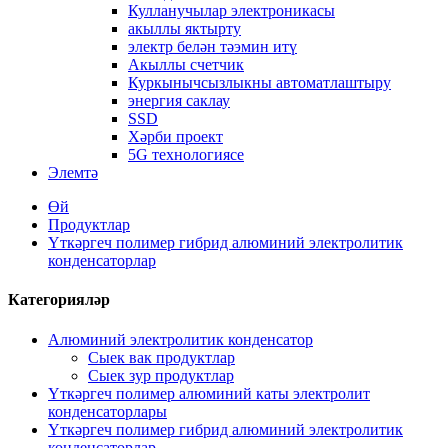
Кулланучылар электроникасы
акыллы яктырту
электр белән тәэмин итү
Акыллы счетчик
Куркынычсызлыкны автоматлаштыру
энергия саклау
SSD
Хәрби проект
5G технологиясе
Элемтә
Өй
Продуктлар
Үткәргеч полимер гибрид алюминий электролитик
конденсаторлар
Категорияләр
Алюминий электролитик конденсатор
Сыек вак продуктлар
Сыек зур продуктлар
Үткәргеч полимер алюминий каты электролит
конденсаторлары
Үткәргеч полимер гибрид алюминий электролитик
конденсаторлар