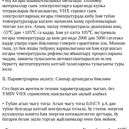
• Иң югары ышанычлылыкка омтылыш: Полимер
материаллар сыек электролитларга караганда күпкә
тотрыклырак булганлыктан, VHX сериясе сыек
электролитларның югары температурада кибү һәм түбән
температураларда кискен эшчәнлек кимү проблемаларын
төптән хәл итә. Аның эшләү температурасы диапазоны киң,
-55℃ дан +105℃ га кадәр, һәм ул хәтта 105℃ экстремаль
югары температурада да ким дигәндә 2000 дән 5000 сәгатькә
кадәр ультра озын йөкләнеш гомерен гарантияли ала. Моннан
тыш, ул бик яхшы тибрәнү каршылыгына ия һәм кургашсыз
югары температуралы рефлекслы ябыштыру процессларына
чыдам, заманча тулысынча автоматлаштырылган өслек
беркетү җитештерүенең катгый таләпләренә тулысынча туры
килә.
II. Параметрларны аңлату: Саннар артындагы йөкләмә
Сез биргән җентекле техник параметрлардан чыгып, без
YMIN VHX сериясенең ныклылыгын аңлый алабыз:
• Түбән агып чыгу тогы: Агып чыгу тогы 0,01CV μA дан
түбән булганда катгый контрольдә тотыла, бу статик энергия
куллануны киметә һәм энергия нәтиҗәлелеген арттыра, бу
батарея белән эшли торган җайланмалар өчен бик мөһим.