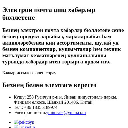
Электрон почта аша хәбәрләр
бюллетене
Безнең электрон почта хәбәрләр бюллетене сезне
безнең продуктларыбыз, чараларыбыз һәм
акцияләребезнең киң ассортименты, шулай ук ​​
безнең компонентлар, кушымталар һәм техник
мәгълүмат хезмәтләренең кулланылышы
турында хәбәрдар итеп торырга ярдәм итә.
Бәяләр исемлеге өчен сорау
Безнең белән элемтәгә керегез
Кушу: 258 Гуанчун р-ны, Янван индустриаль паркы,
Фэнцзян өлкәсе, Шанхай 201406, Китай
Тел.: +86 18355189974
Электрон почта:
ymin-sale@ymin.com