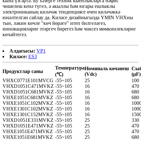
кына үзгәртә. Бу хәзерге техник кыенлыкларга нәфис
чишелеш кенә түгел, ә акыллы һәм югары ешлыклы
электрониканың киләчәк тенденциясе өчен киләчәккә
юнәлтелгән сайлау да. Киләсе дизайныгызда YMIN VHXны
тын, ләкин көчле "көч йөрәге" итеп билгеләгез,
инновацияләрне этәргеч бирегез һәм чиксез мөмкинлекләрне
көчәйтегез.
Алдагысы:
VP1
Киләсе:
ES3
Температура
Номиналь көчәнеш
Сы
Продуктлар саны
(Vdc)
(μF)
(℃)
VHXC0771E101MVCG
-55~105
25
100
VHXD1051C471MVKZ
-55~105
16
470
VHXD1051C681MVKZ
-55~105
16
680
VHXE1051C681MVKZ
-55~105
16
680
VHXE1051C102MVKZ
-55~105
16
100
VHXE1301C102MVKZ
-55~105
16
100
VHXE1301C152MVKZ
-55~105
16
150
VHXD1051E331MVKZ
-55~105
25
330
VHXD1051E471MVKZ
-55~105
25
470
VHXE1051E471MVKZ
-55~105
25
470
VHXE1051E681MVKZ
-55~105
25
680