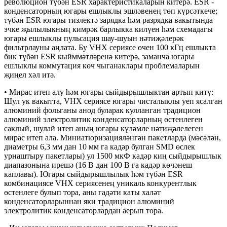
революцион түбән ESR характеристикаларын китерә. ESR -
конденсаторның югары ешлыклы эшләвенең төп күрсәткече;
түбән ESR югары тизлектә зарядка һәм разрядка вакытында
эчке җылылыкның кимрәк барлыкка килүен һәм схемадагы
югары ешлыклы пульсация шау-шуын нәтиҗәлерәк
фильтрлауны аңлата. Бу VHX сериясе өчен 100 кГц ешлыкта
бик түбән ESR кыйммәтләренә китерә, заманча югары
ешлыклы коммутация көч чыганаклары проблемаларын
җиңел хәл итә.
• Мирас итеп алу һәм югары сыйдырышлыктан артып китү:
Шул ук вакытта, VHX сериясе югары чисталыклы уеп ясалган
алюминий фольганы анод буларак кулланган традицион
алюминий электролитик конденсаторларның өстенлеген
саклый, шулай итеп аның югары күләмле нәтиҗәлелеген
мирас итеп ала. Миниатюризацияләнгән пакетларда (мәсәлән,
диаметры 6,3 мм дан 10 мм га кадәр булган SMD өслек
урнаштыру пакетлары) ул 1500 мкФ кадәр киң сыйдырышлык
диапазонына ирешә (16 В дан 100 В га кадәр көчәнеш
каплавы). Югары сыйдырышлылык һәм түбән ESR
комбинациясе VHX сериясенең уникаль конкурентлык
өстенлеге булып тора, аны гадәти каты халәт
конденсаторларыннан яки традицион алюминий
электролитик конденсаторлардан аерып тора.