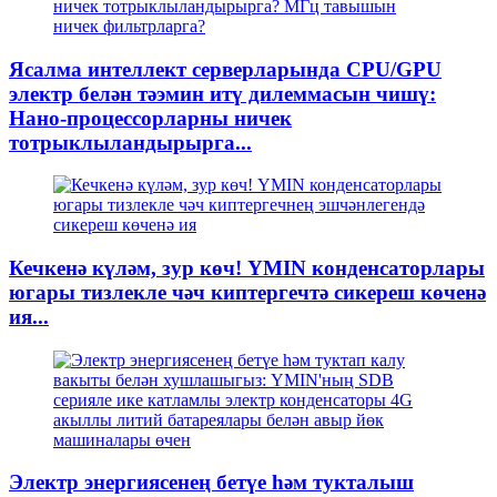
Ясалма интеллект серверларында CPU/GPU
электр белән тәэмин итү дилеммасын чишү:
Нано-процессорларны ничек
тотрыклыландырырга...
Кечкенә күләм, зур көч! YMIN конденсаторлары
югары тизлекле чәч киптергечтә сикереш көченә
ия...
Электр энергиясенең бетүе һәм тукталыш