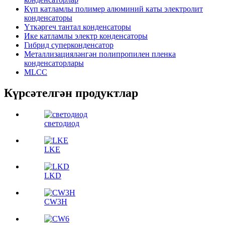
Күп катламлы полимер алюминий каты электролит
конденсаторы
Үткәргеч тантал конденсаторы
Ике катламлы электр конденсаторы
Гибрид суперконденсатор
Металлизацияләнгән полипропилен пленка
конденсаторлары
MLCC
Күрсәтелгән продуктлар
светодиод
LKE
LKD
CW3H