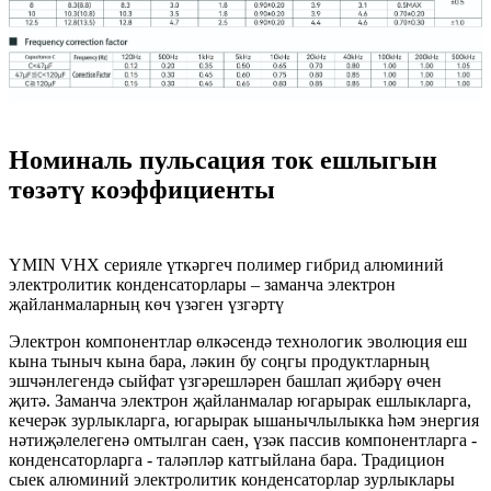
Номиналь пульсация ток ешлыгын
төзәтү коэффициенты
YMIN VHX серияле үткәргеч полимер гибрид алюминий
электролитик конденсаторлары – заманча электрон
җайланмаларның көч үзәген үзгәртү
Электрон компонентлар өлкәсендә технологик эволюция еш
кына тыныч кына бара, ләкин бу соңгы продуктларның
эшчәнлегендә сыйфат үзгәрешләрен башлап җибәрү өчен
җитә. Заманча электрон җайланмалар югарырак ешлыкларга,
кечерәк зурлыкларга, югарырак ышанычлылыкка һәм энергия
нәтиҗәлелегенә омтылган саен, үзәк пассив компонентларга -
конденсаторларга - таләпләр катгыйлана бара. Традицион
сыек алюминий электролитик конденсаторлар зурлыклары