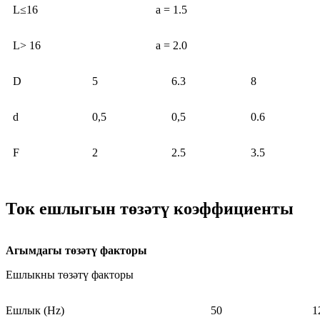
L≤16
a = 1.5
L> 16
a = 2.0
D
5
6.3
8
d
0,5
0,5
0.6
F
2
2.5
3.5
Ток ешлыгын төзәтү коэффициенты
Агымдагы төзәтү факторы
Ешлыкны төзәтү факторы
Ешлык (Hz)
50
1