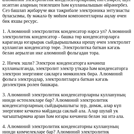
исәптән аларның төзелешен һәм кулланылышын өйрәнербез.
Сез башлап җибәрүче яки тәҗрибәле электроника энтузиасты
буласызмы, бу мәкалә бу мөһим компонентларны аңлау өчен
бик яхшы ресурс.
1. Алюминий электролитик конденсатор нәрсә ул? Алюминий
электролитик конденсатор - башка төр конденсаторларга
караганда югарырак сыйдырышлыкка ирешү өчен электролит
кулланган конденсатор төре. Электролитка баткан кәгазь
белән аерылган ике алюминий фольгадан тора.
2. Ничек эшли? Электрон конденсаторга көчәнеш
кулланылганда, электролит электр үткәрә һәм конденсаторга
электрон энергияне сакларга мөмкинлек бирә. Алюминий
фольга электродлар, электролитларга баткан кәгазь
диэлектрик ролен башкара.
3. Алюминий электролитик конденсаторларны куллануның
нинди өстенлекләре бар? Алюминий электролитик
конденсаторларның сыйдырышлыгы зур, димәк, алар күп
энергияне кечкенә мәйданда саклый ала. Алар шулай ук ​​
чагыштырмача арзан һәм югары көчәнеш белән эш итә ала.
4. Алюминий электролитик конденсаторны куллануның
нинди кимчелекләре бар? Алюминий электролитик