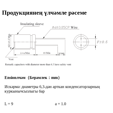
Продукциянең үлчәмле рәсеме
Ensionлчәм
（
Берәмлек
：
mm
）
Искәрмә: диаметры 6,3-дән арткан конденсаторларның
куркынычсызлыгы бар
L = 9
a = 1.0