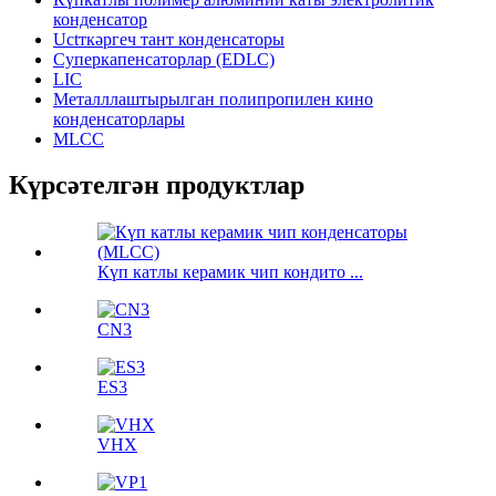
конденсатор
Uctткәргеч тант конденсаторы
Суперкапенсаторлар (EDLC)
LIC
Металллаштырылган полипропилен кино
конденсаторлары
MLCC
Күрсәтелгән продуктлар
Күп катлы керамик чип кондито ...
CN3
ES3
VHX