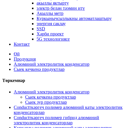
акыллы яктырту
электр белән тәэмин итү
Акыллы метр
Куркынычсызлыкны автоматлаштыру
энергия саклау
SSD
Хәрби проект
5G технологиясе
Контакт
Өй
Продукция
Алюминий электролитик конденсатор
Сыек кечкенә продуктлар
Төркемнәр
Алюминий электролитик конденсатор
Сыек кечкенә продуктлар
Сыек зур продуктлар
Conductткәргеч полимер алюминий каты электролитик
конденсаторлар
Conductткәргеч полимер гибрид алюминий
электролитик конденсаторлар
Күпкатлы полимер алюминий каты электролитик