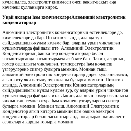
кулланылса, электролит кипмәсен өчен вакыт-вакыт аңа
көчәнеш кулланырга кирәк.
Уңай яклары һәм кимчелекләре
Алюминий электролитик
конденсаторлар
Алюминий электролитик конденсаторның өстенлекләре дә,
кимчелекләре дә бар. Позитив ягында, аларда зур
сыйдырышлык-күләм күләме бар, аларны урын чикләнгән
кушымталарда файдалы итә. Алюминий Электролитик
Конденсаторның башка төр конденсаторлар белән
чагыштырганда чагыштырмача аз бәясе бар. Ләкин, аларның
гомер озынлыгы чикләнгән, температура һәм көчәнеш
үзгәрүләренә сизгер булырга мөмкин. Моннан тыш,
алюминий электролитик конденсаторлар дөрес кулланылмаса,
агып китү яки ватылу очраклары булырга мөмкин. Позитив
ягында, Алюминий Электролитик Конденсаторларның
сыйдырышлыгы-күләм күләме зур, бу аларны урын чикләнгән
кушымталарда файдалы итә. Ләкин, аларның гомер озынлыгы
чикләнгән, температура һәм көчәнеш үзгәрүләренә сизгер
булырга мөмкин. Моннан тыш, Алюминий Электролитик
Конденсатор агып китәргә мөмкин һәм башка электрон
конденсаторлар белән чагыштырганда югарырак эквивалент
серияләргә каршы торырга мөмкин.