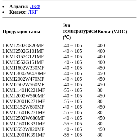
Алдагы:
ЛКФ
Киләсе:
ЛКГ
Эш
температурасы
Продукция саны
Вольт (V.DC)
(℃)
LKMJ2502G820MF
-40 ~ 105
400
LKMJ2502G101MF
-40 ~ 105
400
LKMJ3152G121MF
-40 ~ 105
400
LKMJ3552G151MF
-40 ~ 105
400
LKMI1602W330MF
-40 ~ 105
450
LKML3002W470MF
-40 ~ 105
450
LKMI2002W470MF
-40 ~ 105
450
LKMI2502W560MF
-40 ~ 105
450
LKML1401K221MF
-55 ~ 105
80
LKMJ2002W560MF
-40 ~ 105
450
LKME2001K271MF
-55 ~ 105
80
LKMI3152W680MF
-40 ~ 105
450
LKML1601K271MF
-55 ~ 105
80
LKMJ2502W680MF
-40 ~ 105
450
LKML1601K331MF
-55 ~ 105
80
LKMI3552W820MF
-40 ~ 105
450
LKML2001K391MF
-55 ~ 105
80