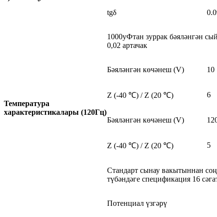
tgδ
0.0
1000уФтан зуррак бәяләнгән сы
0,02 артачак
Бәяләнгән көчәнеш (V)
10
6
Z (-40 ℃) / Z (20 ℃)
Температура
характеристикалары (120Гц)
Бәяләнгән көчәнеш (V)
12
5
Z (-40 ℃) / Z (20 ℃)
Стандарт сынау вакытыннан соң,
түбәндәге спецификация 16 сәгат
Потенциал үзгәрү