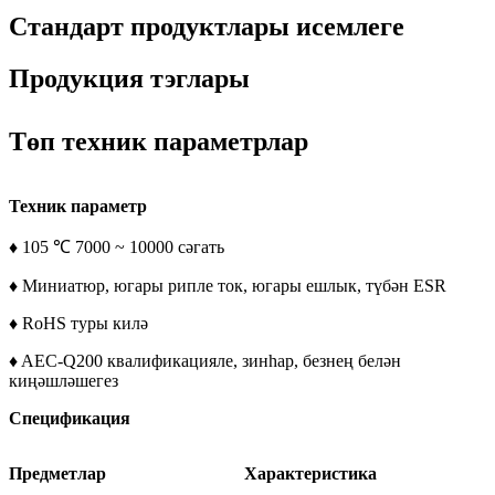
Стандарт продуктлары исемлеге
Продукция тэглары
Төп техник параметрлар
Техник параметр
♦ 105 ℃ 7000 ~ 10000 сәгать
♦ Миниатюр, югары рипле ток, югары ешлык, түбән ESR
♦ RoHS туры килә
♦ AEC-Q200 квалификацияле, зинһар, безнең белән
киңәшләшегез
Спецификация
Предметлар
Характеристика