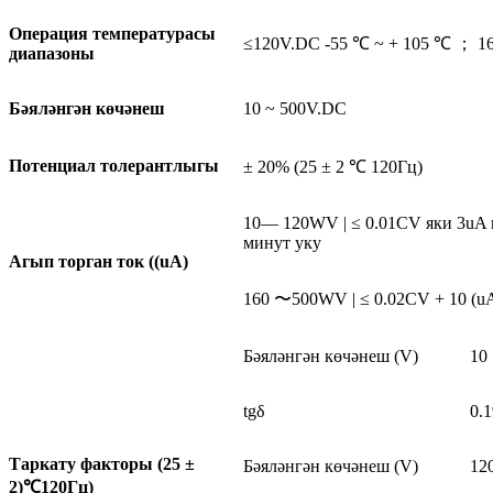
Операция температурасы
≤120V.DC -55 ℃ ~ + 105 ℃ ； 16
диапазоны
Бәяләнгән көчәнеш
10 ~ 500V.DC
Потенциал толерантлыгы
± 20% (25 ± 2 ℃ 120Гц)
10— 120WV | ≤ 0.01CV яки 3uA 
минут уку
Агып торган ток ((uA)
160 〜500WV | ≤ 0.02CV + 10 (uA
Бәяләнгән көчәнеш (V)
10
tgδ
0.1
Таркату факторы (25 ±
Бәяләнгән көчәнеш (V)
12
2)
℃
120Гц)