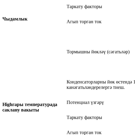
Таркату факторы
Чыдамлык
Агып торган ток
Тормышны йөкләү (сәгатьләр)
Конденсаторларны йөк өстендә 10
канәгатьләндерелергә тиеш.
Потенциал үзгәрү
Highгары температурада
саклану вакыты
Таркату факторы
Агып торган ток