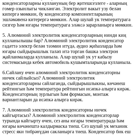
конденсаторларны куллануның бер җитешсезлеге - аларның
гомер озынлыгы чикләнгән. Электролит вакыт узу белән
кипергә мөмкин, бу конденсатор компонентларының
эшләмәвенә китерергә мөмкин. Алар шулай ук ​​температурага
сизгер һәм югары температурага эләксә зарарланырга мөмкин.
5. Алюминий электролитик конденсаторларның нинди киң
кулланылышы бар? Алюминий электролитик конденсатор
гадәттә электр белән тәэмин итүдә, аудио җиһазларда һәм
югары сыйдырышлык таләп итә торган башка электрон
җайланмаларда кулланыла. Алар шулай ук ​​ут кабызу
системасында кебек автомобиль кушымталарында кулланыла.
6.Сайлану өчен алюминий электролитик конденсаторны
ничек сайлыйсыз? Алюминий электролитик
конденсаторларны сайлаганда, сыйдырышлыкны, көчәнеш
рейтингын һәм температура рейтингын исәпкә алырга кирәк.
Конденсаторның зурлыгын һәм формасын, монтаж
вариантларын да исәпкә алырга кирәк.
7. Алюминий электролитик конденсаторны ничек
кайгыртасыз? Алюминий электролитик конденсаторлар
турында кайгырту өчен, сез аны югары температурада һәм
югары көчәнештә калдырмаска тиеш. Сез шулай ук ​​механик
стресс яки тибрәнүдән сакланырга тиеш. Конденсатор бик еш