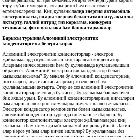
сыйдырышлык, югары көчәнеш, югары температурага каршы
тору, түбән импеданс, югары рипл һәм озын гомер
өстенлекләренә ия. Киң кулланыла
яңа энергия автомобиль
электроникасы, югары энергия белән тәэмин итү, акыллы
яктырту, галлий нитрид тиз корылма, көнкүреш
техникасы, фото вольтика һәм башка тармаклар
.
Барысы турында
Алюминий электролитик
конденсатор
сезгә белергә кирәк
Алюминий электролитик конденсаторлар - электрон
җайланмаларда кулланылган киң таралган конденсатор.
Аларның ничек эшләвен һәм бу кулланмада кулланылышын
өйрәнегез. Алюминий электролитик конденсатор белән
кызыксынасызмы? Бу мәкалә бу алюминий конденсаторның
нигезләрен, шул исәптән аларның төзелешен һәм
кулланылышын яктырта. Әгәр дә сез алюминий электролитик
конденсаторлар өчен яңа булсагыз, бу кулланма башлау өчен
бик яхшы урын. Бу алюминий конденсаторларның нигезләрен
һәм аларның электрон схемаларда ничек эшләвен ачыклагыз.
Электрон конденсатор компоненты белән кызыксынсагыз,
алюминий конденсатор турында ишеткәнегез бардыр. Бу
конденсатор компонентлары электрон җайланмаларда киң
кулланыла һәм схема дизайнында мөһим роль уйный. Ләкин
алар нәрсә ул һәм алар ничек эшлиләр? Бу кулланмада без
алюминий электролитик конденсаторларның нигезләрен, шул