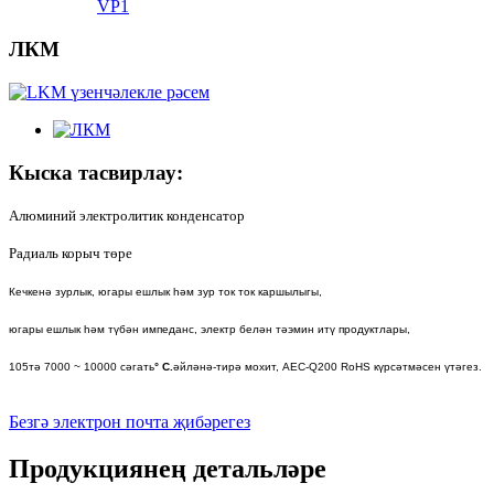
VP1
ЛКМ
Кыска тасвирлау:
Алюминий электролитик конденсатор
Радиаль корыч төре
Кечкенә зурлык, югары ешлык һәм зур ток ток каршылыгы,
югары ешлык һәм түбән импеданс, электр белән тәэмин итү продуктлары,
105тә 7000 ~ 10000 сәгать
° C.
әйләнә-тирә мохит, AEC-Q200 RoHS күрсәтмәсен үтәгез.
Безгә электрон почта җибәрегез
Продукциянең детальләре