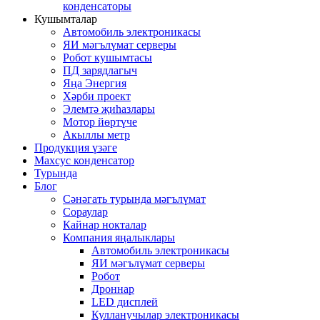
конденсаторы
Кушымталар
Автомобиль электроникасы
ЯИ мәгълүмат серверы
Робот кушымтасы
ПД зарядлагыч
Яңа Энергия
Хәрби проект
Элемтә җиһазлары
Мотор йөртүче
Акыллы метр
Продукция үзәге
Махсус конденсатор
Турында
Блог
Сәнәгать турында мәгълүмат
Сораулар
Кайнар нокталар
Компания яңалыклары
Автомобиль электроникасы
ЯИ мәгълүмат серверы
Робот
Дроннар
LED дисплей
Кулланучылар электроникасы