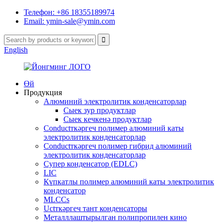
Телефон: +86 18355189974
Email: ymin-sale@ymin.com
English
Өй
Продукция
Алюминий электролитик конденсаторлар
Сыек зур продуктлар
Сыек кечкенә продуктлар
Conductткәргеч полимер алюминий каты
электролитик конденсаторлар
Conductткәргеч полимер гибрид алюминий
электролитик конденсаторлар
Супер конденсатор (EDLC)
LIC
Күпкатлы полимер алюминий каты электролитик
конденсатор
MLCCs
Uctткәргеч тант конденсаторы
Металллаштырылган полипропилен кино