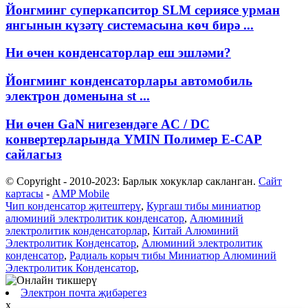
Йонгминг суперкапситор SLM сериясе урман
янгынын күзәтү системасына көч бирә ...
Ни өчен конденсаторлар еш эшләми?
Йонгминг конденсаторлары автомобиль
электрон доменына st ...
Ни өчен GaN нигезендәге AC / DC
конвертерларында YMIN Полимер E-CAP
сайлагыз
© Copyright - 2010-2023: Барлык хокуклар сакланган.
Сайт
картасы
-
AMP Mobile
Чип конденсатор җитештерү
,
Кургаш тибы миниатюр
алюминий электролитик конденсатор
,
Алюминий
электролитик конденсаторлар
,
Китай Алюминий
Электролитик Конденсатор
,
Алюминий электролитик
конденсатор
,
Радиаль корыч тибы Миниатюр Алюминий
Электролитик Конденсатор
,
Электрон почта җибәрегез
x