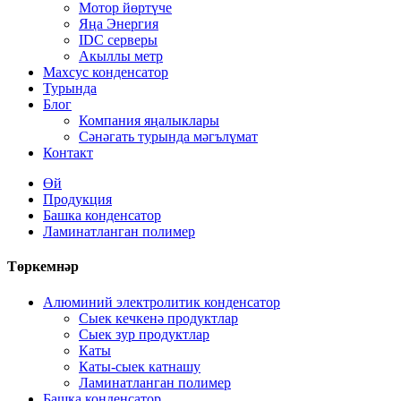
Мотор йөртүче
Яңа Энергия
IDC серверы
Акыллы метр
Махсус конденсатор
Турында
Блог
Компания яңалыклары
Сәнәгать турында мәгълүмат
Контакт
Өй
Продукция
Башка конденсатор
Ламинатланган полимер
Төркемнәр
Алюминий электролитик конденсатор
Сыек кечкенә продуктлар
Сыек зур продуктлар
Каты
Каты-сыек катнашу
Ламинатланган полимер
Башка конденсатор