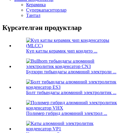
Керамика
Суперкапаситорлар
Тантал
Күрсәтелгән продуктлар
Күп катлы керамик чип кондито ...
Булхорн тибындагы алюминий электроли ...
Болт тибындагы алюминий электролитик ...
Полимер гибрид алюминий электрол ...