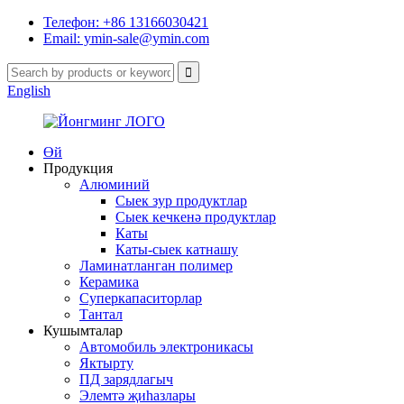
Телефон: +86 13166030421
Email: ymin-sale@ymin.com
English
Өй
Продукция
Алюминий
Сыек зур продуктлар
Сыек кечкенә продуктлар
Каты
Каты-сыек катнашу
Ламинатланган полимер
Керамика
Суперкапаситорлар
Тантал
Кушымталар
Автомобиль электроникасы
Яктырту
ПД зарядлагыч
Элемтә җиһазлары