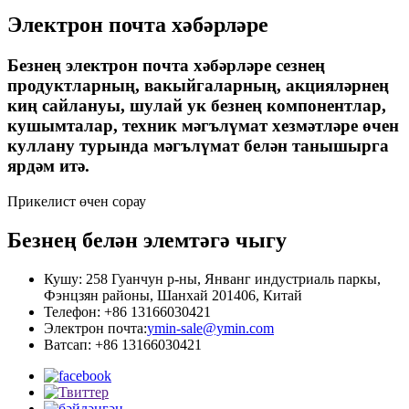
Электрон почта хәбәрләре
Безнең электрон почта хәбәрләре сезнең
продуктларның, вакыйгаларның, акцияләрнең
киң сайлануы, шулай ук ​​безнең компонентлар,
кушымталар, техник мәгълүмат хезмәтләре өчен
куллану турында мәгълүмат белән танышырга
ярдәм итә.
Прикелист өчен сорау
Безнең белән элемтәгә чыгу
Кушу: 258 Гуанчун р-ны, Янванг индустриаль паркы,
Фэнцзян районы, Шанхай 201406, Китай
Телефон: +86 13166030421
Электрон почта:
ymin-sale@ymin.com
Ватсап: +86 13166030421