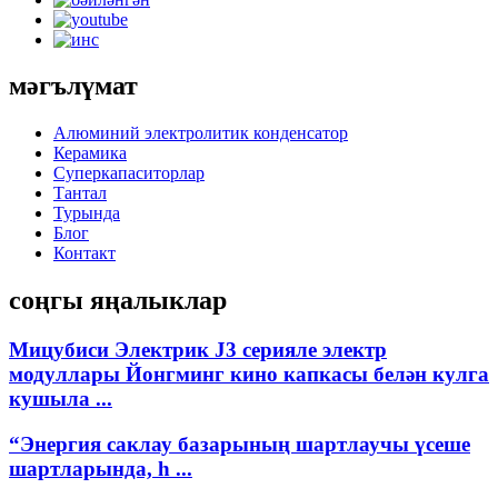
мәгълүмат
Алюминий электролитик конденсатор
Керамика
Суперкапаситорлар
Тантал
Турында
Блог
Контакт
соңгы яңалыклар
Мицубиси Электрик J3 серияле электр
модуллары Йонгминг кино капкасы белән кулга
кушыла ...
“Энергия саклау базарының шартлаучы үсеше
шартларында, h ...