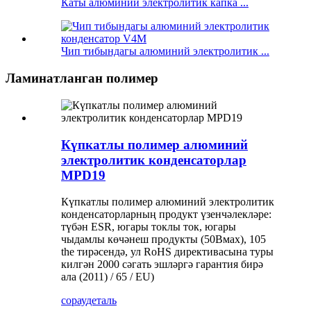
Каты алюминий электролитик капка ...
Чип тибындагы алюминий электролитик ...
Ламинатланган полимер
Күпкатлы полимер алюминий
электролитик конденсаторлар
MPD19
Күпкатлы полимер алюминий электролитик
конденсаторларның продукт үзенчәлекләре:
түбән ESR, югары токлы ток, югары
чыдамлы көчәнеш продукты (50Вмах), 105
the тирәсендә, ул RoHS директивасына туры
килгән 2000 сәгать эшләргә гарантия бирә
ала (2011) / 65 / EU)
сорау
деталь